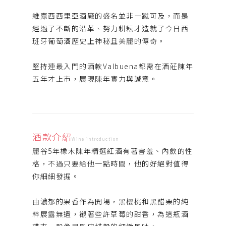
維嘉西西里亞酒廠的盛名並非一蹴可及，而是
經過了不斷的沿革、努力耕耘才造就了今日西
班牙葡萄酒歷史上神秘且美麗的傳奇。
堅持連最入門的酒款Valbuena都需在酒莊陳年
五年才上市，展現陳年實力與誠意。
酒款介紹
Wine introduction
麗谷5年橡木陳年精選紅酒有著害羞、內斂的性
格，不過只要給他一點時間，他的好絕對值得
你細細發掘。
由濃郁的果香作為開場，黑櫻桃和黑醋栗的純
粹展露無遺，襯著些許草莓的甜香，為這瓶酒