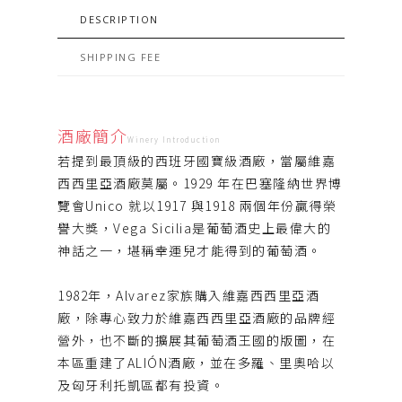
DESCRIPTION
SHIPPING FEE
酒廠簡介
Winery Introduction
若提到最頂級的西班牙國寶級酒廠，當屬維嘉
西西里亞酒廠莫屬。1929 年在巴塞隆納世界博
覽會Unico 就以1917 與1918 兩個年份贏得榮
譽大獎，Vega Sicilia是葡萄酒史上最偉大的
神話之一，堪稱幸運兒才能得到的葡萄酒。
1982年，Alvarez家族購入維嘉西西里亞酒
廠，除專心致力於維嘉西西里亞酒廠的品牌經
營外，也不斷的擴展其葡萄酒王國的版圖，在
本區重建了ALIÓN酒廠，並在多羅、里奧哈以
及匈牙利托凱區都有投資。