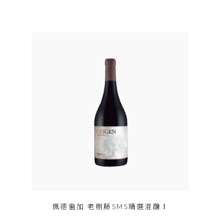
佩德雷加 老樹藤SMS精選混釀Ⅰ