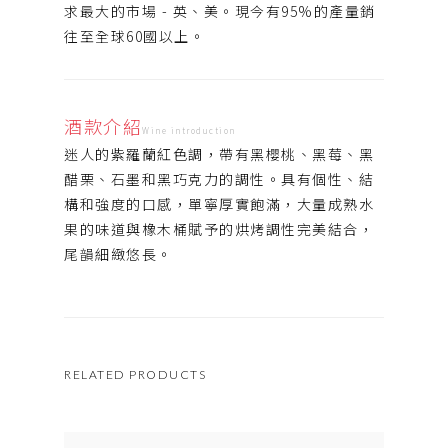
求最大的市場 - 英、美。現今有95%的產量銷
往至全球60國以上。
酒款介紹
Wine introduction
迷人的紫羅蘭紅色調，帶有黑櫻桃、黑莓、黑
醋栗、石墨和黑巧克力的調性。具有個性、結
構和強度的口感，單寧厚實飽滿，大量成熟水
果的味道與橡木桶賦予的烘烤調性完美結合，
尾韻細緻悠長。
RELATED PRODUCTS