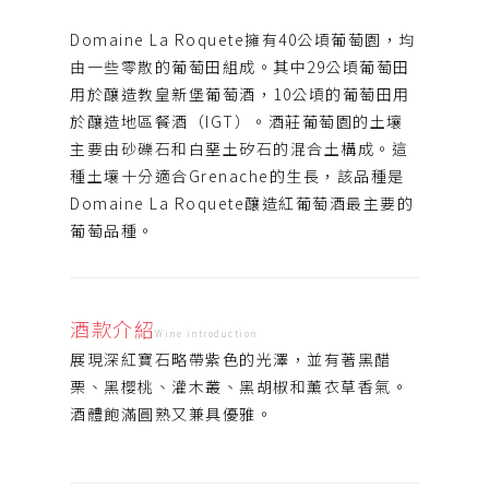
Domaine La Roquete擁有40公頃葡萄園，均
由一些零散的葡萄田組成。其中29公頃葡萄田
用於釀造教皇新堡葡萄酒，10公頃的葡萄田用
於釀造地區餐酒（IGT）。酒莊葡萄園的土壤
主要由砂礫石和白堊土矽石的混合土構成。這
種土壤十分適合Grenache的生長，該品種是
Domaine La Roquete釀造紅葡萄酒最主要的
葡萄品種。
酒款介紹
Wine introduction
展現深紅寶石略帶紫色的光澤，並有著黑醋
栗、黑櫻桃、灌木叢、黑胡椒和薰衣草香氣。
酒體飽滿圓熟又兼具優雅。