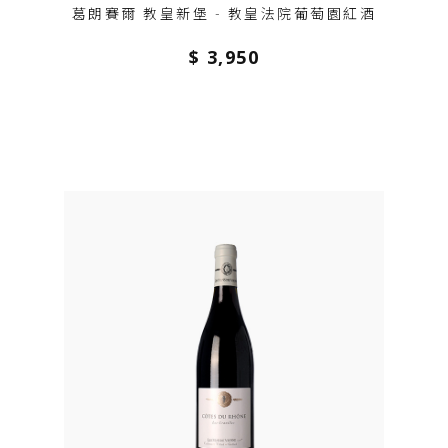
葛朗賽爾 教皇新堡 - 教皇法院葡萄園紅酒
$ 3,950